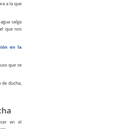
ra a la que
 agua salga
el que nos
sión en la
 uso que se
o de ducha,
cha
cer en el
tes: