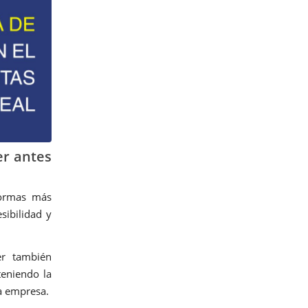
er antes
formas más
sibilidad y
er también
eniendo la
la empresa.