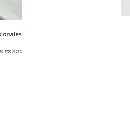
onales
ha requiere