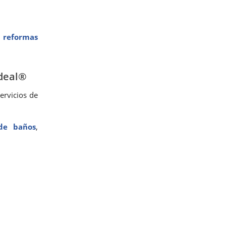
n reformas
Ideal®
ervicios de
de baños
,