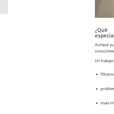
cuesta realmente
contratar a un
profesional...
¿Qué 
especia
Aunque pue
conocimien
Un trabajo
filtraci
proble
mala ni