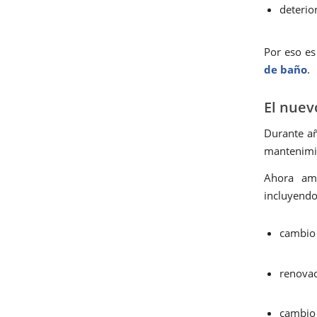
deterio
Por eso es
de baño
.
El nuev
Durante a
mantenimie
Ahora amp
incluyendo
cambio
renovac
cambio 