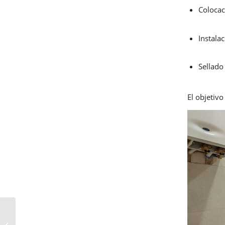
Colocac
Instala
Sellado
El objetivo
Precio manitas a
domicilio: cuánto