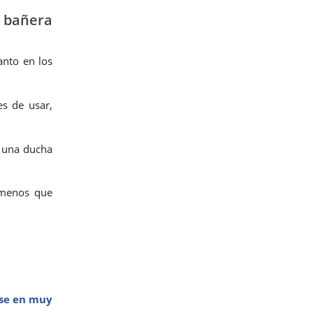
e bañera
anto en los
es de usar,
r una ducha
 menos que
rse en muy