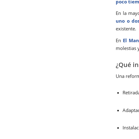
poco tie
En la may
uno o dos
existente.
En
El Man
molestias 
¿Qué in
Una reforma
Retirad
Adaptac
Instala