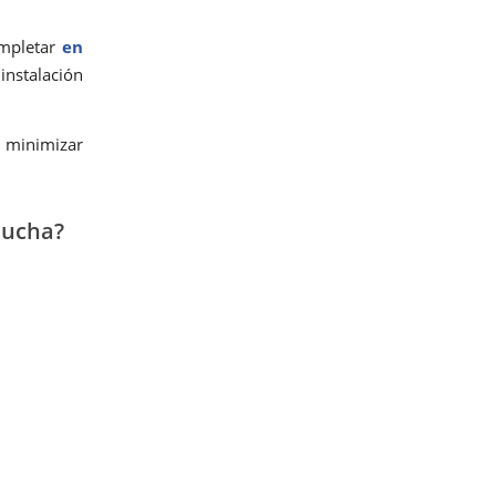
ompletar
en
instalación
a minimizar
ducha?