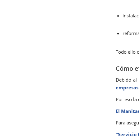
instala
reform
Todo ello 
Cómo ev
Debido al
empresas
Por eso la
El Manita
Para asegur
“Servicio 