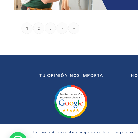
1
2
3
›
»
TU OPINIÓN NOS IMPORTA
HO
Esta web utiliza cookies propias y de terceros para ana