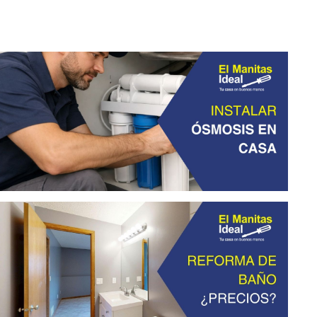
Instalar ósmosis en casa: agua sin
cal, más salud y mejor sabor
abril 13, 2026
Reformar el baño precio: cuánto
cuesta y cómo ahorrar en la reforma
febrero 20, 2026