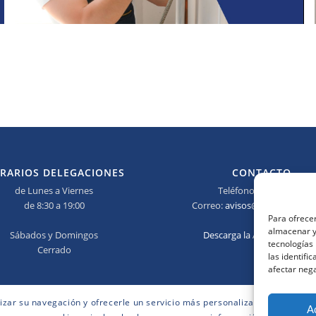
RARIOS DELEGACIONES
CONTACTO
de Lunes a Viernes
Teléfono:
673 690 685
de 8:30 a 19:00
Correo:
avisos@elmanitasidea
Para ofrecer
almacenar y/
Sábados y Domingos
Descarga la App del Manita
tecnologías
Cerrado
las identifi
afectar nega
lizar su navegación y ofrecerle un servicio más personalizado. Continuar
A