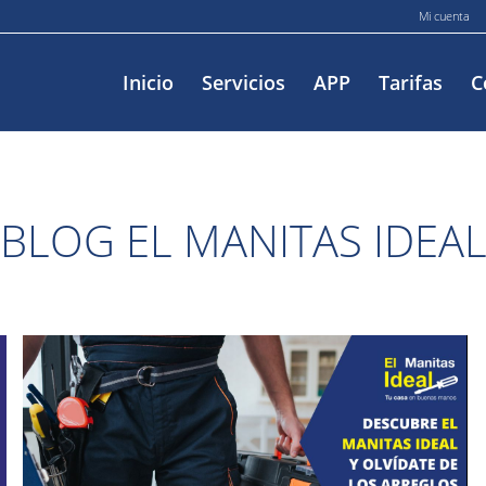
Mi cuenta
Inicio
Servicios
APP
Tarifas
C
BLOG EL MANITAS IDEA
¿Buscas un manitas a domicilio cerca
de mí? El Manitas Ideal es tu solución
rápida, eficaz y de confianza
mayo 26, 2026