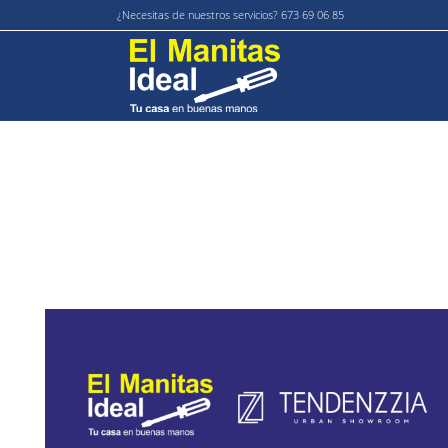
¿Necesitas de nuestros servicios? 673 69 06 85
El Manitas Ideal y Tendenzzia unen
fuerzas para impulsar una nueva
experiencia en reformas del hogar
julio 18, 2026