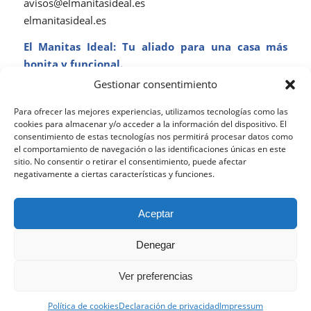
avisos@elmanitasideal.es
elmanitasideal.es
El Manitas Ideal: Tu aliado para una casa más
bonita y funcional.
Gestionar consentimiento
ENERO 16, 2025
Para ofrecer las mejores experiencias, utilizamos tecnologías como las
cookies para almacenar y/o acceder a la información del dispositivo. El
consentimiento de estas tecnologías nos permitirá procesar datos como
Compartir esta entrada
el comportamiento de navegación o las identificaciones únicas en este
sitio. No consentir o retirar el consentimiento, puede afectar
negativamente a ciertas características y funciones.
Esta web utiliza cookies propias y de terceros para analizar
Aceptar
su navegación y ofrecerle un servicio más personalizado.
Continuar navegando implica la aceptación de nuestra
Denegar
política de cookies, pinche el enlace para mayor información.
Aceptar la configuración
Ocultar solo notificación
Ver preferencias
© Copyright - B2BACTIVA.es - 2020 - Desarrollo Web por
B2B activa
.
Configuración general
Política de cookies
Declaración de privacidad
Impressum
Mi cuenta
Noticias
Carrito
Descarga la App