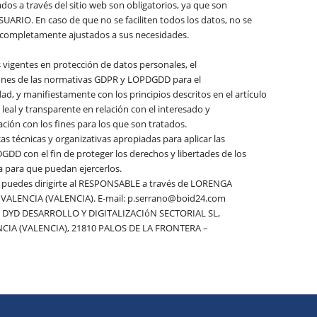
os a través del sitio web son obligatorios, ya que son
SUARIO. En caso de que no se faciliten todos los datos, no se
an completamente ajustados a sus necesidades.
vigentes en protección de datos personales, el
ones de las normativas GDPR y LOPDGDD para el
d, y manifiestamente con los principios descritos en el artículo
 leal y transparente en relación con el interesado y
ación con los fines para los que son tratados.
 técnicas y organizativas apropiadas para aplicar las
DD con el fin de proteger los derechos y libertades de los
 para que puedan ejercerlos.
d, puedes dirigirte al RESPONSABLE a través de LORENGA
 VALENCIA (VALENCIA). E-mail: p.serrano@boid24.com
os: DYD DESARROLLO Y DIGITALIZACIóN SECTORIAL SL,
CIA (VALENCIA), 21810 PALOS DE LA FRONTERA –