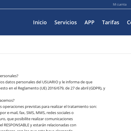
Mi cuenta
Inicio
Servicios
APP
Tarifas
C
personales?
os datos personales del USUARIO y le informa de que
sto en el Reglamento (UE) 2016/679, de 27 de abril (GDPR), y
 hacemos?
s operaciones previstas para realizar el tratamiento son:
por e-mail, fax, SMS, MMS, redes sociales o
uro, que posibilite realizar comunicaciones
r el RESPONSABLE y estarán relacionadas con
oveedores, con los que este haya alcanzado