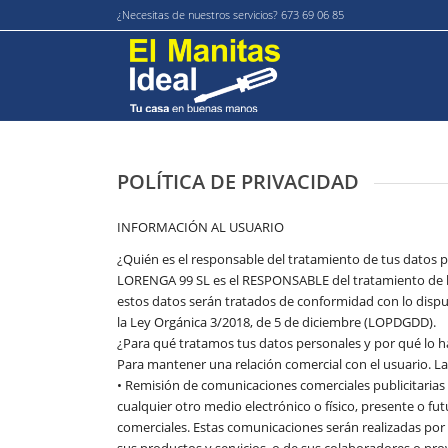
¿Necesitas de nuestros servicios? 673 69 06 85
POLÍTICA DE PRIVACIDAD
INFORMACIÓN AL USUARIO
¿Quién es el responsable del tratamiento de tus datos 
LORENGA 99 SL es el RESPONSABLE del tratamiento de l
estos datos serán tratados de conformidad con lo dispue
la Ley Orgánica 3/2018, de 5 de diciembre (LOPDGDD).
¿Para qué tratamos tus datos personales y por qué lo
Para mantener una relación comercial con el usuario. La
• Remisión de comunicaciones comerciales publicitarias 
cualquier otro medio electrónico o físico, presente o fut
comerciales. Estas comunicaciones serán realizadas po
sus productos y servicios, o de sus colaboradores o pr