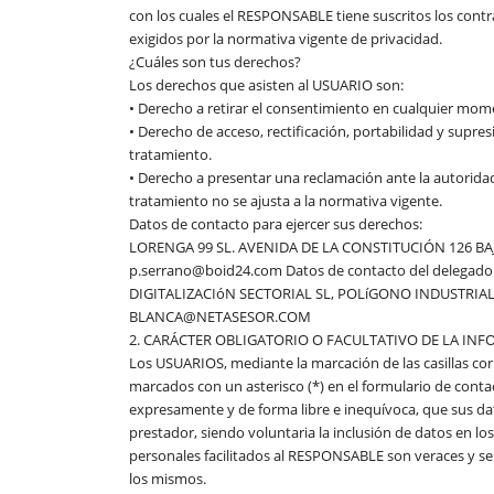
con los cuales el RESPONSABLE tiene suscritos los cont
exigidos por la normativa vigente de privacidad.
¿Cuáles son tus derechos?
Los derechos que asisten al USUARIO son:
• Derecho a retirar el consentimiento en cualquier mom
• Derecho de acceso, rectificación, portabilidad y supres
tratamiento.
• Derecho a presentar una reclamación ante la autoridad
tratamiento no se ajusta a la normativa vigente.
Datos de contacto para ejercer sus derechos:
LORENGA 99 SL. AVENIDA DE LA CONSTITUCIÓN 126 BAJO
p.serrano@boid24.com Datos de contacto del delegado
DIGITALIZACIóN SECTORIAL SL, POLíGONO INDUSTRIAL
BLANCA@NETASESOR.COM
2. CARÁCTER OBLIGATORIO O FACULTATIVO DE LA INF
Los USUARIOS, mediante la marcación de las casillas co
marcados con un asterisco (*) en el formulario de cont
expresamente y de forma libre e inequívoca, que sus dat
prestador, siendo voluntaria la inclusión de datos en l
personales facilitados al RESPONSABLE son veraces y s
los mismos.