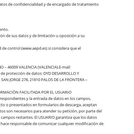
ratos de confidencialidad y de encargado de tratamiento
ento.
ión de sus datos y de limitación u oposición a su
 de control (www.aepd.es) si considera que el
 – 46009 VALENCIA (VALENCIA).E-mail:
 de protección de datos: DYD DESARROLLO Y
 SAN JORGE 278, 21810 PALOS DE LA FRONTERA –
ORMACIÓN FACILITADA POR EL USUARIO
rrespondientes y la entrada de datos en los campos,
acto o presentados en formularios de descarga, aceptan
os son necesarios para atender su petición, por parte del
os campos restantes. El USUARIO garantiza que los datos
e hace responsable de comunicar cualquier modificación de