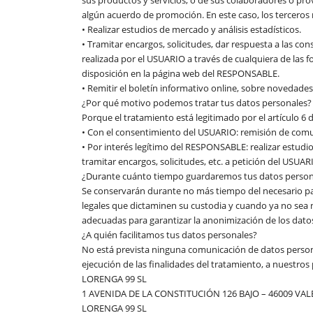
algún acuerdo de promoción. En este caso, los terceros
• Realizar estudios de mercado y análisis estadísticos.
• Tramitar encargos, solicitudes, dar respuesta a las con
realizada por el USUARIO a través de cualquiera de las
disposición en la página web del RESPONSABLE.
• Remitir el boletín informativo online, sobre novedade
¿Por qué motivo podemos tratar tus datos personales?
Porque el tratamiento está legitimado por el artículo 6 
• Con el consentimiento del USUARIO: remisión de comun
• Por interés legítimo del RESPONSABLE: realizar estudios
tramitar encargos, solicitudes, etc. a petición del USUAR
¿Durante cuánto tiempo guardaremos tus datos person
Se conservarán durante no más tiempo del necesario par
legales que dictaminen su custodia y cuando ya no sea 
adecuadas para garantizar la anonimización de los datos
¿A quién facilitamos tus datos personales?
No está prevista ninguna comunicación de datos personal
ejecución de las finalidades del tratamiento, a nuestro
LORENGA 99 SL
1 AVENIDA DE LA CONSTITUCIÓN 126 BAJO – 46009 VAL
LORENGA 99 SL