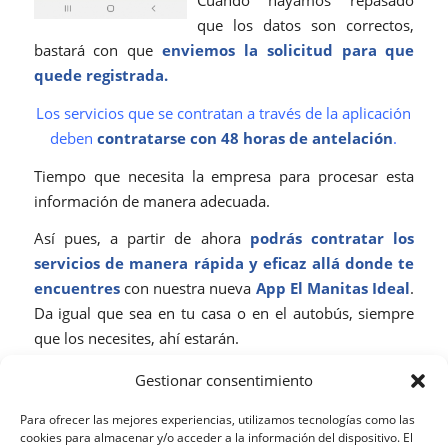
Cuando hayamos repasado
que los datos son correctos,
bastará con que
enviemos la solicitud para que
quede registrada.
Los servicios que se contratan a través de la aplicación
deben
contratarse con 48 horas de antelación
.
Tiempo que necesita la empresa para procesar esta
información de manera adecuada.
Así pues, a partir de ahora
podrás contratar los
servicios de manera rápida y eficaz allá donde te
encuentres
con nuestra nueva
App El Manitas Ideal
.
Da igual que sea en tu casa o en el autobús, siempre
que los necesites, ahí estarán.
Recuerda que
para saber la amplia oferta que El
Gestionar consentimiento
Manitas Ideal ofrece
basta con que
visites su página
Para ofrecer las mejores experiencias, utilizamos tecnologías como las
web
.
¡No lo dudes e instala la aplicación en tu
cookies para almacenar y/o acceder a la información del dispositivo. El