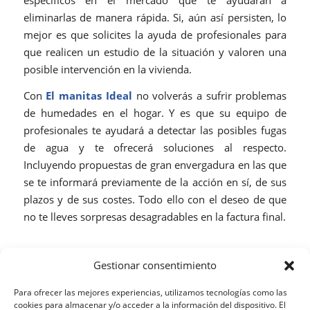
eliminarlas de manera rápida. Si, aún así persisten, lo
mejor es que solicites la ayuda de profesionales para
que realicen un estudio de la situación y valoren una
posible intervención en la vivienda.
Con
El manitas Ideal
no volverás a sufrir problemas
de humedades en el hogar. Y es que su equipo de
profesionales te ayudará a detectar las posibles fugas
de agua y te ofrecerá soluciones al respecto.
Incluyendo propuestas de gran envergadura en las que
se te informará previamente de la acción en sí, de sus
plazos y de sus costes. Todo ello con el deseo de que
no te lleves sorpresas desagradables en la factura final.
Gestionar consentimiento
Así pues, si quieres evitar las
humedades en el hogar lo mejor es
Para ofrecer las mejores experiencias, utilizamos tecnologías como las
cookies para almacenar y/o acceder a la información del dispositivo. El
que reclames los servicios de
El