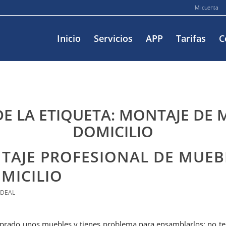
Mi cuenta
Inicio
Servicios
APP
Tarifas
C
DE LA ETIQUETA:
MONTAJE DE 
DOMICILIO
TAJE PROFESIONAL DE MUEB
MICILIO
IDEAL
prado unos muebles y tienes problema para ensamblarlos; no te