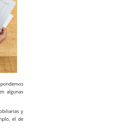
spondemos
en algunas
biliarias y
mplo, el de