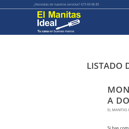
¿Necesitas de nuestros servicios? 673 69 06 85
LISTADO 
MON
A DO
EL MANITAS 
Si has com