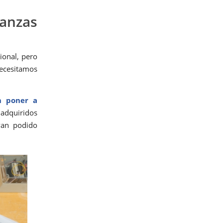
anzas
ional, pero
necesitamos
n poner a
adquiridos
yan podido