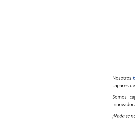
Nosotros
capaces de
Somos cap
innovador.
¡Nada se no