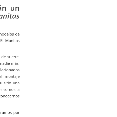
án un
anitas
 modelos de
El Manitas
s de suerte!
 nadie más.
lacionados
el montaje
u sitio una
os somos la
conocernos
bramos por