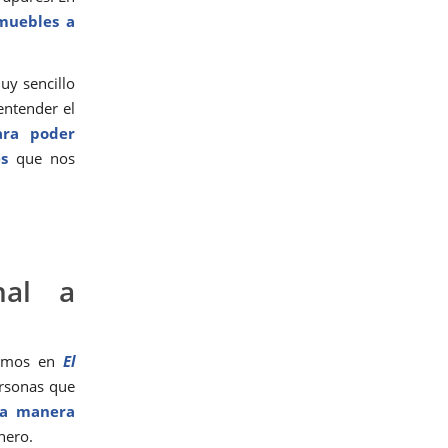
 muebles a
y sencillo
entender el
ra poder
s
que nos
nal a
cemos en
El
ersonas que
la manera
nero.