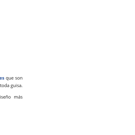
es
que son
toda guisa.
diseño más