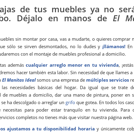
cajas de tus muebles ya no ser
rbo. Déjalo en manos de
El M
muebles sin montar por casa, vas a mudarte, o quieres comprar
ue sólo se sirven desmontados, no lo dudes y
¡llámanos!
En 
yudaremos con el montaje de muebles profesional a domicilio.
sitas además
cualquier arreglo menor en tu vivienda
, ¡está
remos hacer también esta labor. Sin necesidad de que llames a
n
El Manitas Ideal
somos una empresa de
múltiples servicios
re
 las necesidades básicas del hogar. Da igual que se trate d
l de muebles a domicilio, dar una mano de pintura, poner en s
 se ha descolgado o arreglar un
grifo
que gotea. En todos los cas
 necesitas para poder estar tranquilo en tu vivienda. Para 
ervicios completos no tienes más que visitar nuestra página web.
os ajustamos a tu disponibilidad horaria
y únicamente co