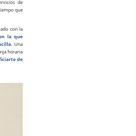
rvicios de
 tiempo que
ado con la
on la que
cilla
. Una
anja horaria
iciarte de