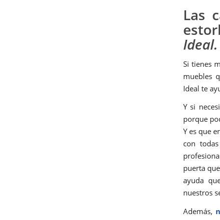
Las 
esto
Ideal.
Si tienes 
muebles q
Ideal te a
Y si nece
porque pod
Y es que e
con todas
profesiona
puerta que
ayuda que
nuestros s
Además,
n