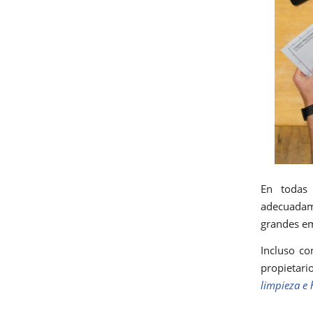
En todas 
adecuada
grandes em
Incluso co
propietari
limpieza e 