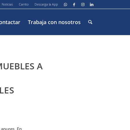
Noticias
Carrito
Descarga la App
ontactar
Trabaja con nosotros
MUEBLES A
LES
 apures. En