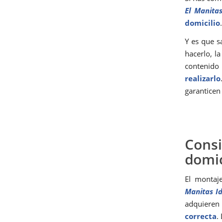
El Manitas
domicilio
.
Y es que 
hacerlo, l
contenido
realizarlo
garanticen
Cons
domic
El montaj
Manitas Id
adquieren
correcta
.