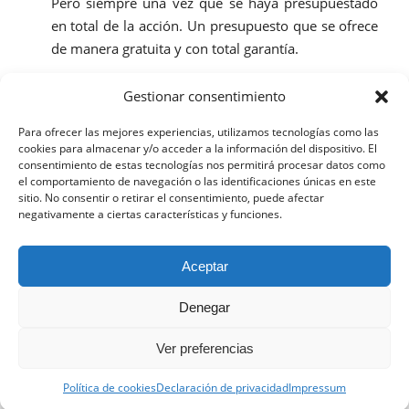
Pero siempre una vez que se haya presupuestado
en total de la acción. Un presupuesto que se ofrece
de manera gratuita y con total garantía.
Así pues, si necesitas un electricista en Valencia no lo
Gestionar consentimiento
dudes y contrata los servicios de El manitas. Tu hogar
Para ofrecer las mejores experiencias, utilizamos tecnologías como las
no volverá a tener problemas sin resolver una vez que
cookies para almacenar y/o acceder a la información del dispositivo. El
compruebes la eficacia y el buen hacer de esta
consentimiento de estas tecnologías nos permitirá procesar datos como
el comportamiento de navegación o las identificaciones únicas en este
empresa de reformas.
sitio. No consentir o retirar el consentimiento, puede afectar
negativamente a ciertas características y funciones.
SEPTIEMBRE 26, 2018
Esta web utiliza cookies propias y de terceros para analizar
Aceptar
su navegación y ofrecerle un servicio más personalizado.
Continuar navegando implica la aceptación de nuestra
Denegar
política de cookies, pinche el enlace para mayor información.
Aceptar la configuración
Ocultar solo notificación
Ver preferencias
© Copyright - B2BACTIVA.es - 2020 - Desarrollo Web por
B2B activa
.
Configuración general
Política de cookies
Declaración de privacidad
Impressum
Mi cuenta
Noticias
Carrito
Descarga la App