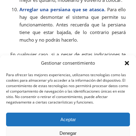
Arreglar una persiana que se atasca.
Para ello
hay que desmontar el sistema que permite su
funcionamiento. Antes recuerda que la persiana
tiene que estar bajada, de lo contrario pesará
mucho y no podrás hacerlo.
En cualquier caso, si a pesar de estas indicaciones te
resulta complicado realizar las reparaciones del hogar
Gestionar consentimiento
y hacer frente a cualquier contratiempo, no lo dudes y
Para ofrecer las mejores experiencias, utilizamos tecnologías como las
ponte en contacto con nosotros.
En El Manitas Ideal
cookies para almacenar y/o acceder a la información del dispositivo. El
resolveremos todos tus pequeños contratiempos en el
consentimiento de estas tecnologías nos permitirá procesar datos como
el comportamiento de navegación o las identificaciones únicas en este
tiempo muy corto.
sitio. No consentir o retirar el consentimiento, puede afectar
negativamente a ciertas características y funciones.
JULIO 24, 2018
Esta web utiliza cookies propias y de terceros para analizar
Aceptar
su navegación y ofrecerle un servicio más personalizado.
Continuar navegando implica la aceptación de nuestra
Denegar
política de cookies, pinche el enlace para mayor información.