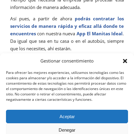
información de manera adecuada.
Así pues, a partir de ahora
podrás contratar los
servicios de manera rápida y eficaz allá donde te
encuentres
con nuestra nueva
App El Manitas Ideal
.
Da igual que sea en tu casa o en el autobús, siempre
que los necesites, ahí estarán.
Recuerda que
para saber la amplia oferta que El
Gestionar consentimiento
Manitas Ideal ofrece
basta con que
visites su página
Para ofrecer las mejores experiencias, utilizamos tecnologías como las
web
.
¡No lo dudes e instala la aplicación en tu
cookies para almacenar y/o acceder a la información del dispositivo. El
teléfono!
Será como tener a un manitas a tu alcance
consentimiento de estas tecnologías nos permitirá procesar datos como
el comportamiento de navegación o las identificaciones únicas en este
siempre que lo necesites.
sitio. No consentir o retirar el consentimiento, puede afectar
negativamente a ciertas características y funciones.
MARZO 2, 2020
Esta web utiliza cookies propias y de terceros para analizar
Aceptar
su navegación y ofrecerle un servicio más personalizado.
Continuar navegando implica la aceptación de nuestra
Denegar
política de cookies, pinche el enlace para mayor información.