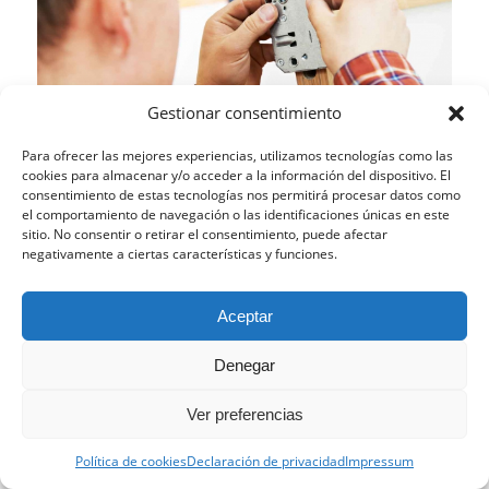
Gestionar consentimiento
Para ofrecer las mejores experiencias, utilizamos tecnologías como las
cookies para almacenar y/o acceder a la información del dispositivo. El
Sin embargo, esto no es todo. Abrir una
franquicia de
consentimiento de estas tecnologías nos permitirá procesar datos como
El Manitas Ideal
conlleva también las siguientes
el comportamiento de navegación o las identificaciones únicas en este
sitio. No consentir o retirar el consentimiento, puede afectar
ventajas:
negativamente a ciertas características y funciones.
Pondremos a tu servicio nuestra aplicación de
Esta web utiliza cookies propias y de terceros para analizar
reservas.
Una manera cómoda y rápida con la
Aceptar
su navegación y ofrecerle un servicio más personalizado.
que tus clientes podrán contactar contigo y
Continuar navegando implica la aceptación de nuestra
hacerte llegar sus encargos.
Denegar
política de cookies, pinche el enlace para mayor información.
Te proporcionamos un
Software de Gestión
con
Aceptar la configuración
Ocultar solo notificación
Ver preferencias
el que podrás llevar control de todos los encargos
¿Necesitas una reparación?
recibidos, los pagos realizados, poder tener al día
Configuración general
Política de cookies
Declaración de privacidad
Impressum
tus bases de datos de clientes. Etc.