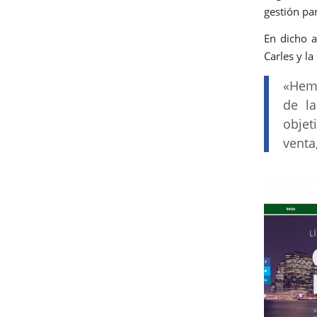
gestión par
En dicho a
Carles y l
«Hemo
de l
objet
venta