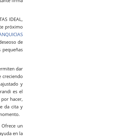
tante firma
ITAS IDEAL,
ste próximo
ANQUICIAS
 deseoso de
as pequeñas
ermiten dar
e creciendo
 ajustado y
randi es el
 por hacer,
e da cita y
o momento.
 Ofrece un
 ayuda en la