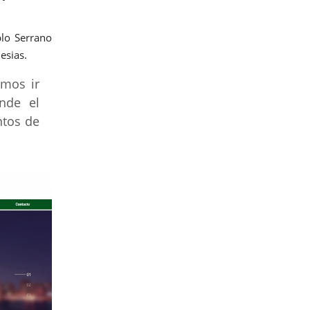
blo Serrano
esias.
amos ir
nde el
ntos de