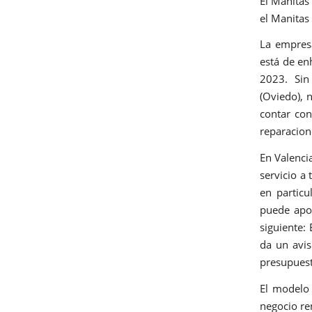
El Manitas
el Manitas
La empresa
está de en
2023. Sin
(Oviedo), 
contar con
reparacion
En Valenci
servicio a
en particu
puede apor
siguiente:
da un avis
presupuest
El modelo
negocio ren