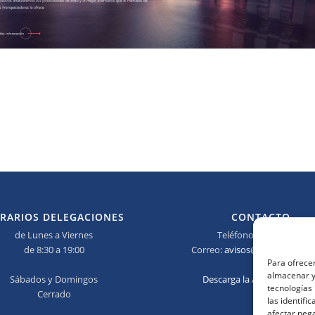
RARIOS DELEGACIONES
CONTACTO
de Lunes a Viernes
Teléfono:
673 690 685
de 8:30 a 19:00
Correo:
avisos@elmanitasidea
Para ofrecer
almacenar y/
Sábados y Domingos
Descarga la App del Manita
tecnologías
Cerrado
las identifi
afectar nega