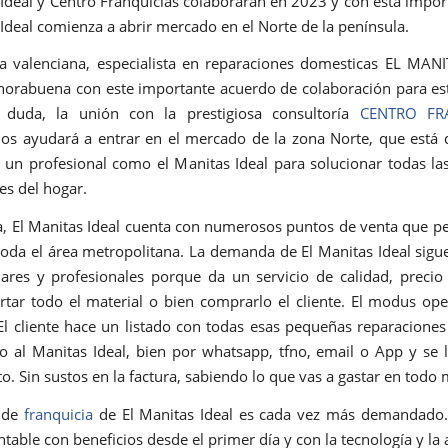
 Ideal y Centro Franquicias colaborarán en 2023 y con esta impor
 Ideal comienza a abrir mercado en el Norte de la península.
 valenciana, especialista en reparaciones domesticas EL MAN
horabuena con este importante acuerdo de colaboración para e
 duda, la unión con la prestigiosa consultoría
CENTRO FR
nos ayudará a entrar en el mercado de la zona Norte, que está
 un profesional como el Manitas Ideal para solucionar todas l
es del hogar.
a, El Manitas Ideal cuenta con numerosos puntos de venta que p
 toda el área metropolitana. La demanda de El Manitas Ideal sigu
lares y profesionales porque da un servicio de calidad, precio
tar todo el material o bien comprarlo el cliente. El modus ope
 El cliente hace un listado con todas esas pequeñas reparaciones
o al Manitas Ideal, bien por whatsapp, tfno, email o App y se l
o. Sin sustos en la factura, sabiendo lo que vas a gastar en tod
 de
franquicia
de El Manitas Ideal es cada vez más demandado.
table con beneficios desde el primer día y con la tecnología y la