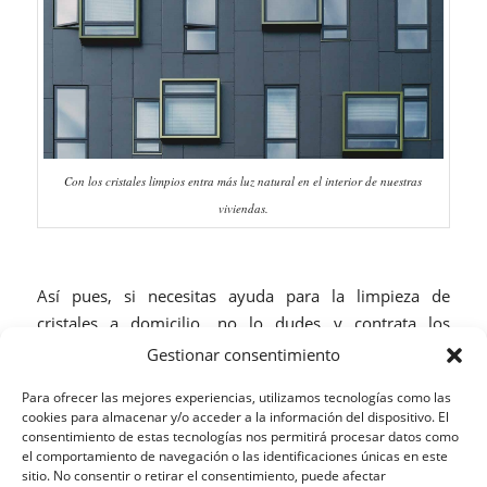
Con los cristales limpios entra más luz natural en el interior de nuestras
viviendas.
Así pues, si necesitas ayuda para la limpieza de
cristales a domicilio, no lo dudes y contrata los
servicios de El Manitas Ideal. Además, recuerda que si
Gestionar consentimiento
haces el encargo a través de la
App de El Manitas te
Para ofrecer las mejores experiencias, utilizamos tecnologías como las
beneficias de un 10% de descuent
o en el importe
cookies para almacenar y/o acceder a la información del dispositivo. El
total de tu servicio. Lo que supone otra ventaja
consentimiento de estas tecnologías nos permitirá procesar datos como
el comportamiento de navegación o las identificaciones únicas en este
añadida a las anteriormente destacadas.
sitio. No consentir o retirar el consentimiento, puede afectar