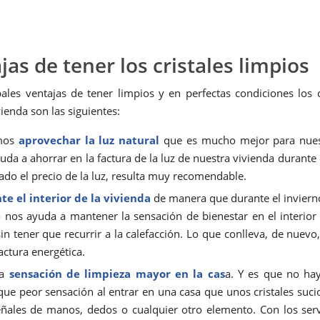
jas de tener los cristales limpios
pales ventajas de tener limpios y en perfectas condiciones los c
ienda son las siguientes:
mos
aprovechar la luz natural
que es mucho mejor para nuest
uda a ahorrar en la factura de la luz de nuestra vivienda durante 
ado el precio de la luz, resulta muy recomendable.
te el interior de la vivienda
de manera que durante el invierno
o nos ayuda a mantener la sensación de bienestar en el interior
sin tener que recurrir a la calefacción. Lo que conlleva, de nuevo
factura energética.
na
sensación de limpieza mayor en la cas
a. Y es que no ha
ue peor sensación al entrar en una casa que unos cristales suci
ñales de manos, dedos o cualquier otro elemento. Con los serv