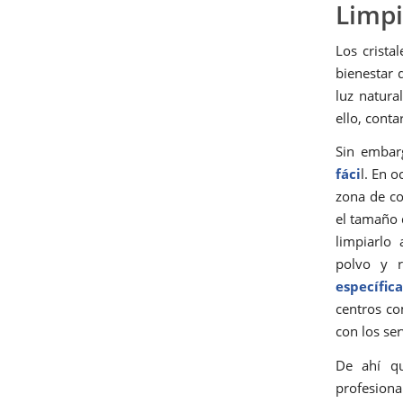
Limpi
Los crista
bienestar 
luz natura
ello, conta
Sin emba
fáci
l. En o
zona de co
el tamaño 
limpiarlo
polvo y r
específica
centros co
con los ser
De ahí qu
profesiona