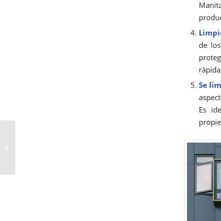
Manita
produc
Limpi
de los
prote
rápid
Se li
aspect
Es id
propie
El Manitas Ideal ahora
también en Galicia