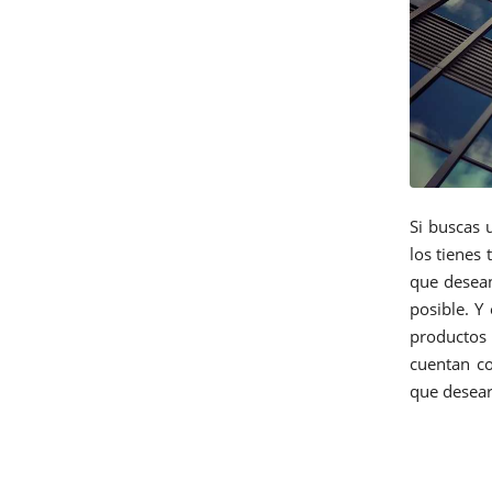
Si buscas u
los tienes
que desea
posible. Y
productos 
cuentan co
que deseara