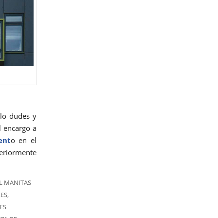
 lo dudes y
l encargo a
ent
o en el
teriormente
L MANITAS
LES
,
ES