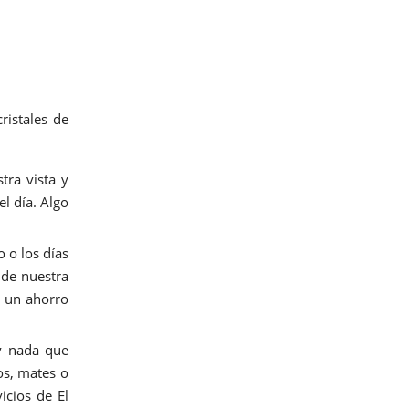
ristales de
ra vista y
el día. Algo
 o los días
 de nuestra
, un ahorro
y nada que
os, mates o
icios de El