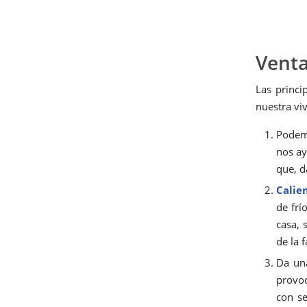
⠀
Venta
Las princi
nuestra viv
Pode
nos ay
que, d
Calien
de frí
casa, 
de la 
Da u
provoq
con se