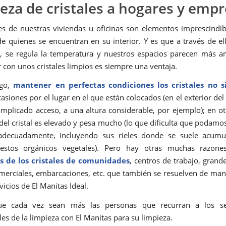
eza de cristales a hogares y emp
les de nuestras viviendas u oficinas son elementos imprescindib
de quienes se encuentran en su interior. Y es que a través de ell
l, se regula la temperatura y nuestros espacios parecen más a
r con unos cristales limpios es siempre una ventaja.
rgo,
mantener en perfectas condiciones los cristales no 
casiones por el lugar en el que están colocados (en el exterior del 
mplicado acceso, a una altura considerable, por ejemplo); en o
del cristal es elevado y pesa mucho (lo que dificulta que podamos 
 adecuadamente, incluyendo sus rieles donde se suele acum
estos orgánicos vegetales). Pero hay otras muchas razon
s de los cristales de
comunidades
, centros de trabajo, grande
merciales, embarcaciones, etc. que también se resuelven de man
vicios de El Manitas Ideal.
e cada vez sean más las personas que recurran a los se
les de la limpieza con El Manitas para su limpieza.