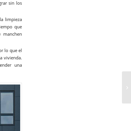
rar sin los
la limpieza
 tiempo que
se manchen
or lo que el
a vivienda.
vender una