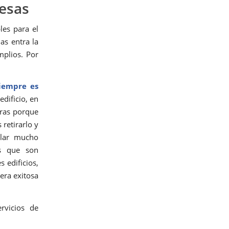
resas
les para el
as entra la
mplios. Por
siempre es
edificio, en
tras porque
retirarlo y
ular mucho
es que son
s edificios,
era exitosa
rvicios de