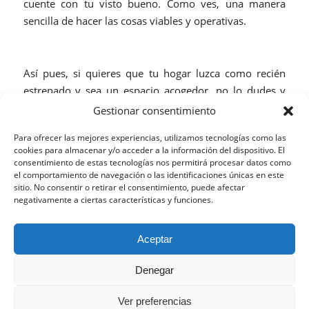
cuente con tu visto bueno. Como ves, una manera
sencilla de hacer las cosas viables y operativas.
Así pues, si quieres que tu hogar luzca como recién
estrenado y sea un espacio acogedor, no lo dudes y
ponte en contacto con El Manitas. Y recuerda que
Gestionar consentimiento
empleando nuestra aplicación puedes beneficiarte de
Para ofrecer las mejores experiencias, utilizamos tecnologías como las
numerosas ventajas. Tanto económicas como de
cookies para almacenar y/o acceder a la información del dispositivo. El
personalización del servicios. Y es que contar con un
consentimiento de estas tecnologías nos permitirá procesar datos como
el comportamiento de navegación o las identificaciones únicas en este
manitas de los arreglos siempre conlleva alegría.
sitio. No consentir o retirar el consentimiento, puede afectar
negativamente a ciertas características y funciones.
AGOSTO 31, 2021
Esta web utiliza cookies propias y de terceros para analizar
Aceptar
su navegación y ofrecerle un servicio más personalizado.
Continuar navegando implica la aceptación de nuestra
Denegar
política de cookies, pinche el enlace para mayor información.
Aceptar la configuración
Ocultar solo notificación
Ver preferencias