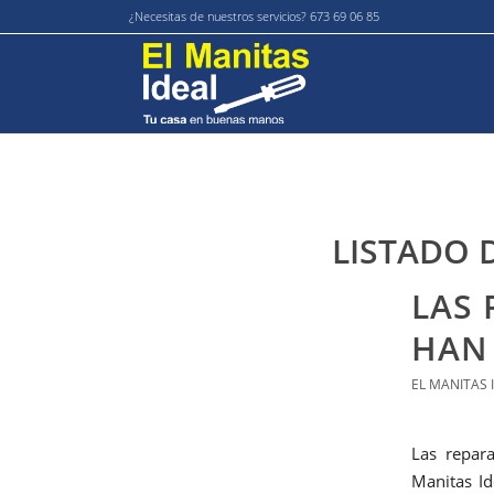
¿Necesitas de nuestros servicios? 673 69 06 85
LISTADO 
LAS
HAN 
EL MANITAS 
Las repar
Manitas Id