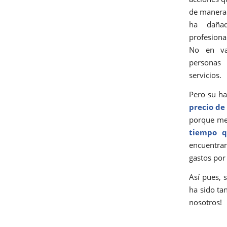
de manera 
ha dañad
profesiona
No en va
persona
servicios.
Pero su ha
precio de
porque mer
tiempo q
encuentra
gastos por 
Así pues, 
ha sido tan
nosotros!