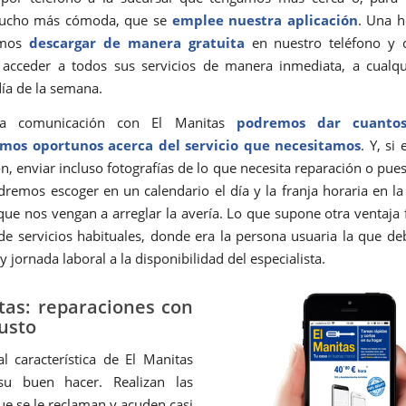
ucho más cómoda, que se
emplee nuestra aplicación
. Una h
emos
descargar de manera gratuita
en nuestro teléfono y 
acceder a todos sus servicios de manera inmediata, a cualqu
día de la semana.
ra comunicación con El Manitas
podremos dar cuantos
mos oportunos acerca del servicio que necesitamos
. Y, s
ón, enviar incluso fotografías de lo que necesita reparación o pue
dremos escoger en un calendario el día y la franja horaria en l
que nos vengan a arreglar la avería. Lo que supone otra ventaja f
e servicios habituales, donde era la persona usuaria la que de
y jornada laboral a la disponibilidad del especialista.
tas: reparaciones con
justo
al característica de El Manitas
su buen hacer. Realizan las
ue se le reclaman y acuden casi