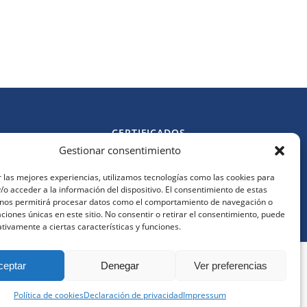
CERTIFICADOS
Gestionar consentimiento
Política de cookies
l.es
Política de privacidad
 las mejores experiencias, utilizamos tecnologías como las cookies para
Aviso legal
o acceder a la información del dispositivo. El consentimiento de estas
s
 nos permitirá procesar datos como el comportamiento de navegación o
caciones únicas en este sitio. No consentir o retirar el consentimiento, puede
tivamente a ciertas características y funciones.
 navegando implica la aceptación de nuestra política de
ceptar
Denegar
Ver preferencias
eneral
Política de cookies
Declaración de privacidad
Impressum
Mi cuenta
Noticias
Carrito
Descarga la App