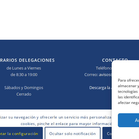
RARIOS DELEGACIONES
CONTACTO
de Lunes a Viernes
Teléfono:
673 690 685
de 8:30 a 19:00
Correo:
avisos@elmanitasidea
Para ofrecer
almacenar y/
Sábados y Domingos
Descarga la App del Manita
tecnologías
Cerrado
las identifi
afectar nega
lizar su navegación y ofrecerle un servicio más personalizado. Continuar
A
cookies, pinche el enlace para mayor información.
tar la configuración
Ocultar solo notificación
Configuración g
iva
.