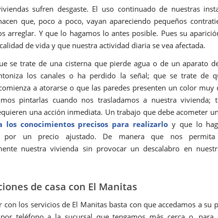
iviendas sufren desgaste. El uso continuado de nuestras inst
, hacen que, poco a poco, vayan apareciendo pequeños contrat
s arreglar. Y que lo hagamos lo antes posible. Pues su aparici
alidad de vida y que nuestra actividad diaria se vea afectada.
ue se trate de una cisterna que pierde agua o de un aparato de
ntoniza los canales o ha perdido la señal; que se trate de q
omienza a atorarse o que las paredes presenten un color muy d
imos pintarlas cuando nos trasladamos a nuestra vivienda; t
equieren una acción inmediata. Un trabajo que debe acometer u
 los conocimientos precisos para realizarlo
y que lo hag
 por un precio ajustado. De manera que nos permita
ente nuestra vivienda sin provocar un descalabro en nuestr
iones de casa con El Manitas
r con los servicios de El Manitas basta con que accedamos a su 
por teléfono a la sucursal que tengamos más cerca o, para 