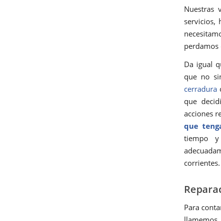
Nuestras v
servicios
necesitamo
perdamos c
Da igual q
que no si
cerradura
c
que decid
acciones r
que tenga
tiempo y
adecuadam
corrientes.
Reparac
Para conta
llamemos 