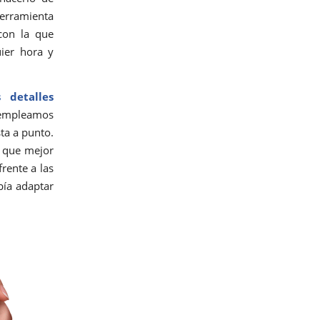
erramienta
con la que
ier hora y
 detalles
i empleamos
sta a punto.
a que mejor
rente a las
bía adaptar