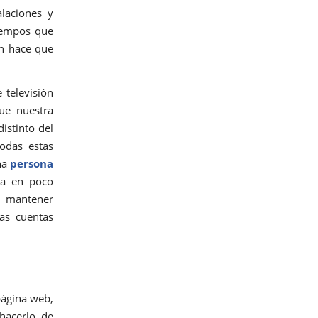
alaciones y
iempos que
ón hace que
 televisión
ue nuestra
istinto del
odas estas
na
persona
a en poco
 mantener
as cuentas
página web,
hacerlo de