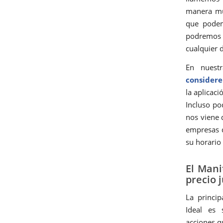
manera m
que pod
podremos 
cualquier 
En nuest
considere
la aplicaci
Incluso po
nos viene 
empresas d
su horario 
El Mani
precio 
La princip
Ideal es 
acciones q