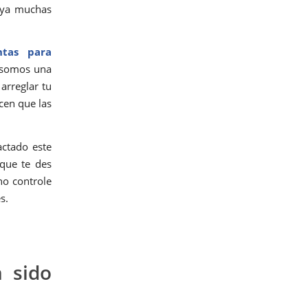
o ya muchas
ntas para
e somos una
arreglar tu
cen que las
actado este
 que te des
no controle
s.
 sido