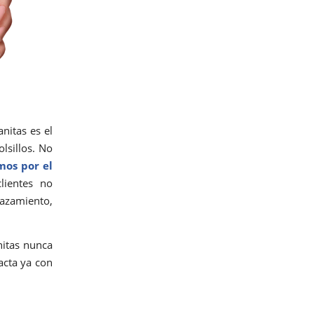
nitas es el
olsillos. No
mos por el
lientes no
azamiento,
nitas nunca
acta ya con