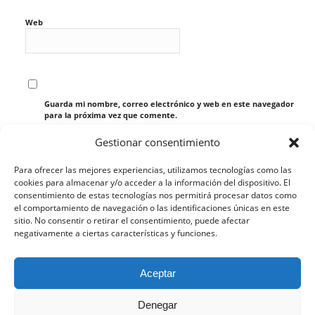
Web
Guarda mi nombre, correo electrónico y web en este navegador
para la próxima vez que comente.
Gestionar consentimiento
Para ofrecer las mejores experiencias, utilizamos tecnologías como las
cookies para almacenar y/o acceder a la información del dispositivo. El
consentimiento de estas tecnologías nos permitirá procesar datos como
el comportamiento de navegación o las identificaciones únicas en este
sitio. No consentir o retirar el consentimiento, puede afectar
negativamente a ciertas características y funciones.
Esta web utiliza cookies propias y de terceros para analizar
Aceptar
su navegación y ofrecerle un servicio más personalizado.
Continuar navegando implica la aceptación de nuestra
Denegar
política de cookies, pinche el enlace para mayor información.