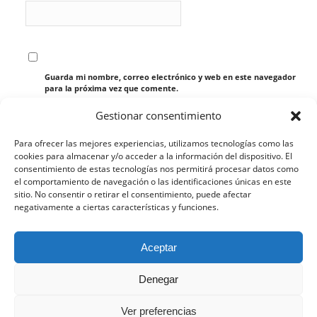
Guarda mi nombre, correo electrónico y web en este navegador
para la próxima vez que comente.
Gestionar consentimiento
Para ofrecer las mejores experiencias, utilizamos tecnologías como las
cookies para almacenar y/o acceder a la información del dispositivo. El
consentimiento de estas tecnologías nos permitirá procesar datos como
el comportamiento de navegación o las identificaciones únicas en este
sitio. No consentir o retirar el consentimiento, puede afectar
negativamente a ciertas características y funciones.
Esta web utiliza cookies propias y de terceros para analizar
Aceptar
su navegación y ofrecerle un servicio más personalizado.
Continuar navegando implica la aceptación de nuestra
Denegar
política de cookies, pinche el enlace para mayor información.
Aceptar la configuración
Ocultar solo notificación
Ver preferencias