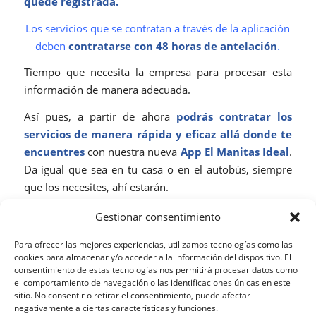
quede registrada.
Los servicios que se contratan a través de la aplicación
deben
contratarse con 48 horas de antelación
.
Tiempo que necesita la empresa para procesar esta
información de manera adecuada.
Así pues, a partir de ahora
podrás contratar los
servicios de manera rápida y eficaz allá donde te
encuentres
con nuestra nueva
App El Manitas Ideal
.
Da igual que sea en tu casa o en el autobús, siempre
que los necesites, ahí estarán.
Recuerda que
para saber la amplia oferta que El
Gestionar consentimiento
Manitas Ideal ofrece
basta con que
visites su página
Para ofrecer las mejores experiencias, utilizamos tecnologías como las
web
.
¡No lo dudes e instala la aplicación en tu
cookies para almacenar y/o acceder a la información del dispositivo. El
teléfono!
Será como tener a un manitas a tu alcance
consentimiento de estas tecnologías nos permitirá procesar datos como
el comportamiento de navegación o las identificaciones únicas en este
siempre que lo necesites.
sitio. No consentir o retirar el consentimiento, puede afectar
negativamente a ciertas características y funciones.