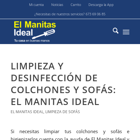
Mi cuenta
Noticias
Carrito
Descarga la App
¿Necesitas de nuestros servicios? 673 69 06 85
LIMPIEZA Y
DESINFECCIÓN DE
COLCHONES Y SOFÁS:
EL MANITAS IDEAL
EL MANITAS IDEAL
,
LIMPIEZA DE SOFÁS
Si necesitas limpiar tus colchones y sofás e
higienizarlos cuenta con la ayuda de El Manitas Ideal y