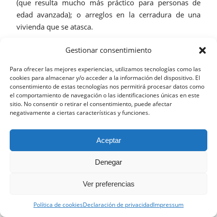
(que resulta mucho más práctico para personas de
edad avanzada); o arreglos en la cerradura de una
vivienda que se atasca.
Con todo ello, El manitas Ideal se convierte en un
Gestionar consentimiento
aliado perfecto para mantener nuestra casa en
condiciones óptimas.
Para ofrecer las mejores experiencias, utilizamos tecnologías como las
cookies para almacenar y/o acceder a la información del dispositivo. El
consentimiento de estas tecnologías nos permitirá procesar datos como
el comportamiento de navegación o las identificaciones únicas en este
sitio. No consentir o retirar el consentimiento, puede afectar
Contactar con El manitas Ideal
negativamente a ciertas características y funciones.
Para ponerte en
contacto
con El manitas Ideal basta
Esta web utiliza cookies propias y de terceros para analizar
Aceptar
con que cumplimentemos el formulario que la
su navegación y ofrecerle un servicio más personalizado.
Continuar navegando implica la aceptación de nuestra
empresa tiene en su página web, o que llamemos por
Denegar
política de cookies, pinche el enlace para mayor información.
teléfono. Incluso podemos solicitar presupuesto sin
compromiso ante cualquier emergencia. Para lo que,
Aceptar la configuración
Ocultar solo notificación
Ver preferencias
de nuevo, emplearemos el mismo formulario al que
Configuración general
nos hemos referido anteriormente.
Política de cookies
Declaración de privacidad
Impressum