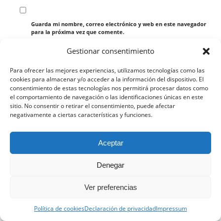
Guarda mi nombre, correo electrónico y web en este navegador
para la próxima vez que comente.
Gestionar consentimiento
Para ofrecer las mejores experiencias, utilizamos tecnologías como las
cookies para almacenar y/o acceder a la información del dispositivo. El
consentimiento de estas tecnologías nos permitirá procesar datos como
el comportamiento de navegación o las identificaciones únicas en este
sitio. No consentir o retirar el consentimiento, puede afectar
negativamente a ciertas características y funciones.
Esta web utiliza cookies propias y de terceros para analizar
Aceptar
su navegación y ofrecerle un servicio más personalizado.
Continuar navegando implica la aceptación de nuestra
Denegar
política de cookies, pinche el enlace para mayor información.
Aceptar la configuración
Ocultar solo notificación
Ver preferencias
© Copyright - B2BACTIVA.es - 2020 - Desarrollo Web por
B2B activa
.
Configuración general
Política de cookies
Declaración de privacidad
Impressum
Mi cuenta
Noticias
Carrito
Descarga la App