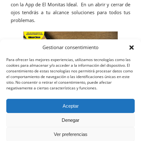
con la App de El Monitas Ideal. En un abrir y cerrar de
ojos tendrás a tu alcance soluciones para todos tus
problemas.
Gestionar consentimiento
Para ofrecer las mejores experiencias, utilizamos tecnologías como las
cookies para almacenar y/o acceder a la información del dispositivo. El
consentimiento de estas tecnologías nos permitirá procesar datos como
el comportamiento de navegación o las identificaciones únicas en este
sitio. No consentir o retirar el consentimiento, puede afectar
negativamente a ciertas características y funciones.
SEPTIEMBRE 24, 2021
Esta web utiliza cookies propias y de terceros para analizar
Aceptar
su navegación y ofrecerle un servicio más personalizado.
Continuar navegando implica la aceptación de nuestra
Denegar
política de cookies, pinche el enlace para mayor información.
Aceptar la configuración
Ocultar solo notificación
Ver preferencias