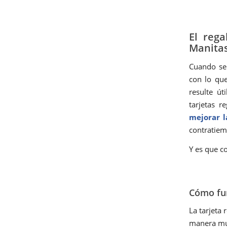
El rega
Manitas
Cuando se 
con lo qu
resulte út
tarjetas 
mejorar l
contratiem
Y es que co
Cómo fun
La tarjeta
manera muy