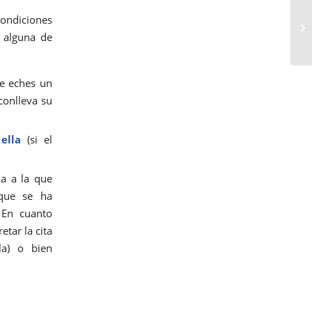
 condiciones
 alguna de
ue eches un
conlleva su
ella
(si el
na a la que
 que se ha
 En cuanto
tar la cita
la) o bien