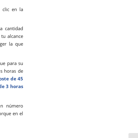
clic en la
a cantidad
 tu alcance
ger la que
que para su
as horas de
oste de 45
 de 3 horas
 un número
orque en el