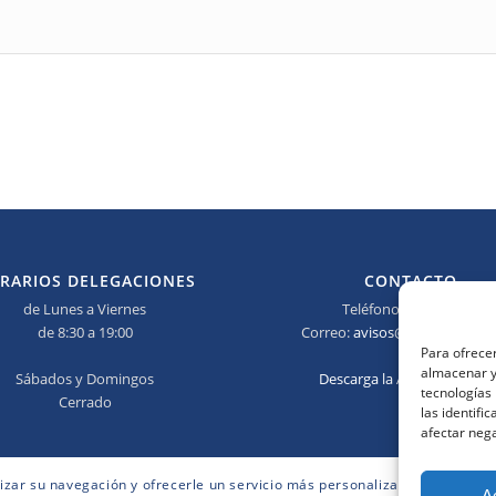
RARIOS DELEGACIONES
CONTACTO
de Lunes a Viernes
Teléfono:
673 690 685
de 8:30 a 19:00
Correo:
avisos@elmanitasidea
Para ofrecer
almacenar y/
Sábados y Domingos
Descarga la App del Manita
tecnologías
Cerrado
las identifi
afectar nega
lizar su navegación y ofrecerle un servicio más personalizado. Continuar
A