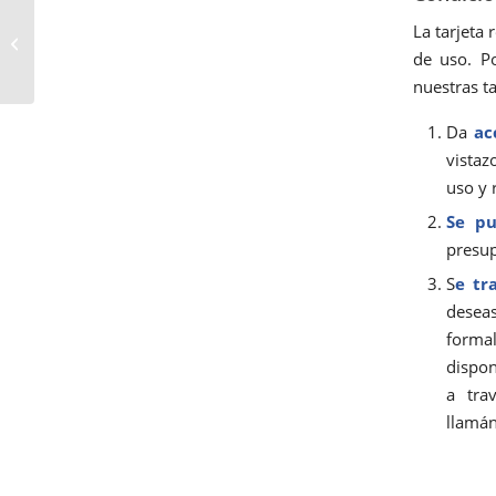
La tarjeta 
Cómo reservar en la
APP de El Manitas Ideal
de uso. P
nuestras ta
Da
ac
vistaz
uso y 
Se pu
presup
S
e tr
desea
forma
dispon
a tra
llamán