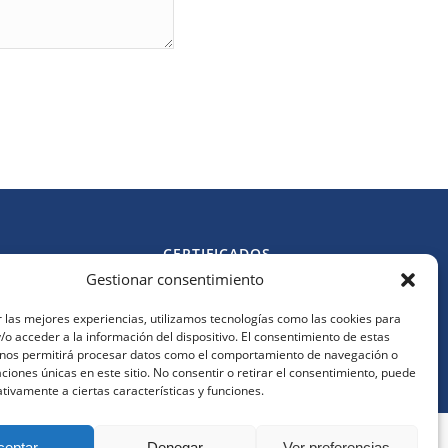
CERTIFICADOS
Gestionar consentimiento
Política de cookies
l.es
Política de privacidad
 las mejores experiencias, utilizamos tecnologías como las cookies para
Aviso legal
o acceder a la información del dispositivo. El consentimiento de estas
s
 nos permitirá procesar datos como el comportamiento de navegación o
caciones únicas en este sitio. No consentir o retirar el consentimiento, puede
tivamente a ciertas características y funciones.
 navegando implica la aceptación de nuestra política de
ceptar
Denegar
Ver preferencias